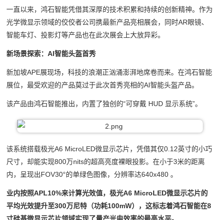
一直以来，鸿石智能凭借其深厚的技术积累和持续的创新精神。作为
光学微显示领域的佼佼者公司携最新产品亮相展会，同时AR眼镜、
智能车灯、投影灯等产品也在此次展会上大放异彩。
新场景探索：AI智能头盔首秀
新加坡APE展现场，科技的浪潮正汹涌澎湃地席卷而来。在鸿石智能
展位，最受欢迎的产品莫过于此次首秀亮相的AI智能头盔产品。
该产品由鸿石智能推出，内置了独创的“可穿戴 HUD 显示系统”。
该系统搭载极光A6 MicroLED微显示芯片，凭借其仅0.12英寸的小巧
尺寸，却能实现800万nits的超高亮度裸眼投影。在小于3米的距离
内，呈现出FOV30°的单绿色图像，分辨率达640x480 。
业内按照APL10%来计算光效值，极光A6 MicroLED微显示芯片的
平均光效提升至300万尼特（功耗100mW），这标志着鸿石智能在8
寸硅基微显示芯片领域实现了量产光电效率的最高水平。