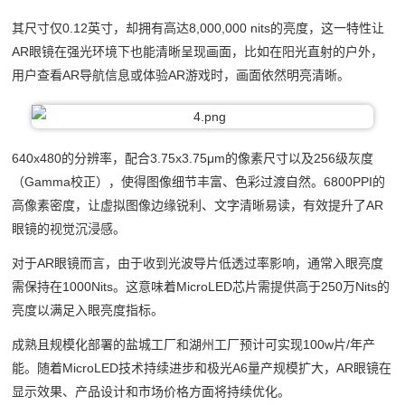
其尺寸仅0.12英寸，却拥有高达8,000,000 nits的亮度，这一特性让
AR眼镜在强光环境下也能清晰呈现画面，比如在阳光直射的户外，
用户查看AR导航信息或体验AR游戏时，画面依然明亮清晰。
640x480的分辨率，配合3.75x3.75μm的像素尺寸以及256级灰度
（Gamma校正），使得图像细节丰富、色彩过渡自然。6800PPI的
高像素密度，让虚拟图像边缘锐利、文字清晰易读，有效提升了AR
眼镜的视觉沉浸感。
对于AR眼镜而言，由于收到光波导片低透过率影响，通常入眼亮度
需保持在1000Nits。这意味着MicroLED芯片需提供高于250万Nits的
亮度以满足入眼亮度指标。
成熟且规模化部署的盐城工厂和湖州工厂预计可实现100w片/年产
能。随着MicroLED技术持续进步和极光A6量产规模扩大，AR眼镜在
显示效果、产品设计和市场价格方面将持续优化。