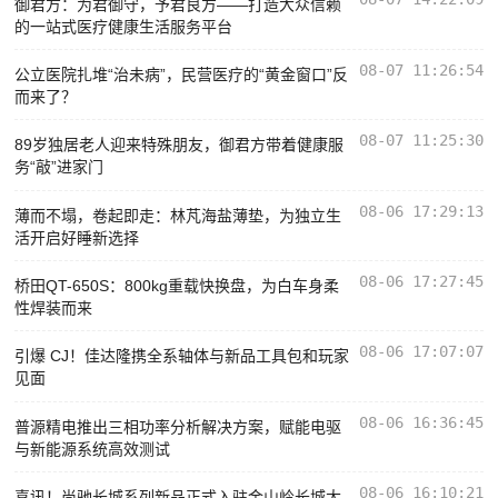
御君方：为君御守，予君良方——打造大众信赖
的一站式医疗健康生活服务平台
08-07 11:26:54
公立医院扎堆“治未病”，民营医疗的“黄金窗口”反
而来了？
08-07 11:25:30
89岁独居老人迎来特殊朋友，御君方带着健康服
务“敲”进家门
08-06 17:29:13
薄而不塌，卷起即走：林芃海盐薄垫，为独立生
活开启好睡新选择
08-06 17:27:45
桥田QT-650S：800kg重载快换盘，为白车身柔
性焊装而来
08-06 17:07:07
引爆 CJ！佳达隆携全系轴体与新品工具包和玩家
见面
08-06 16:36:45
普源精电推出三相功率分析解决方案，赋能电驱
与新能源系统高效测试
08-06 16:10:21
喜讯！尚驰长城系列新品正式入驻金山岭长城大