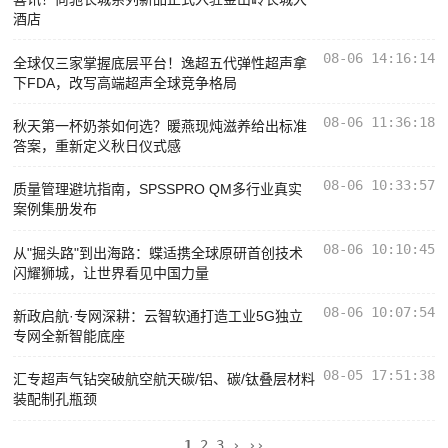
酒店
08-06 14:16:14
全球仅三家掌握底层平台！逸超五代弹性超声拿
下FDA，改写高端超声全球竞争格局
08-06 11:36:18
秋天第一杯奶茶如何选？暖燕现炖滋养给出标准
答案，重新定义秋日仪式感
08-06 10:33:57
质量管理避坑指南，SPSSPRO QM多行业真实
案例集册发布
08-06 10:10:45
从"掘头路"到出海路：蝶适携全球原研首创技术
闪耀狮城，让世界看见中国力量
08-06 10:07:54
新政启航·专网深耕：云智软通打造工业5G独立
专网全新智能底座
08-05 17:51:38
汇专超声气钻突破航空航天碳/铝、碳/钛叠层材料
装配制孔瓶颈
1
2
3
›
››