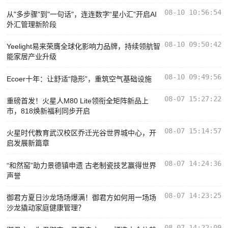
08-10 10:56:54
从"多步骤"到"一句话"，连连数字“星小汇”开启AI
外汇管理新阶段
08-10 09:50:42
Yeelight易来荣膺全球化影响力品牌，持续领航智
能家居产业升级
08-10 09:49:56
Ecoer十年：让舒适“隐形”，重筑空气基础设施
08-07 15:27:22
重磅首发！火星人M80 Lite领衔全矩阵新品上
市，818焕新福利同步开启
08-07 15:14:57
火星时代教育武汉校区乔迁光谷世界城中心，开
启发展新篇章
08-07 14:24:36
“和然窑”助力景德镇申遗 古老制瓷技艺赢得世界
声誉
08-07 14:23:25
御君方夏日沙龙场场爆满！御君方如何用一场场
沙龙撬动家庭健康管理？
08-07 14:22:09