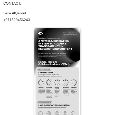
CONTACT:
Sara AlQarout
+971529456243