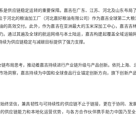
系是供应链稳定运转的重要保障。嘉吉在广东、江苏、河北及山东布局
位于河北的粮油加工厂（河北嘉好粮油有限公司）作为嘉吉全球第二大粮油
油的高效交付。此外，作为嘉吉在亚洲最大的玉米深加工中心，嘉吉吉
力。通过其遍及全球的航运网络与本土陆运，嘉吉构建起覆盖全域运输
持续为供应链稳定与减碳目标提供了强力支撑。
的全链布局思考，推动着嘉吉持续进行产业链升级与产品创新。依托上海、
市场洞察，嘉吉持续为中国和全球食品行业锚定创新方向，旗下创新产
吉始终坚信，兼具韧性与可持续性的供应链不止于链接，更在于协同、发
先的供应链能力和本地化运营优势，与各方合作伙伴携手助力中国乃至全