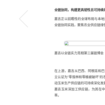
全链协同，
构建
更具
韧性
且可持续
嘉吉正以前瞻性的全球布局与本地
全链协同实践，聚焦农业供应链绿
嘉吉以全链实力亮相第三届链博会
在上游，嘉吉从巴西、阿根廷和巴拉圭的田间
立认证为“零毁林和零植被破坏”
动玉米生产供应链的可持续深化发
嘉吉玉米深加工供应链，为其在
率。