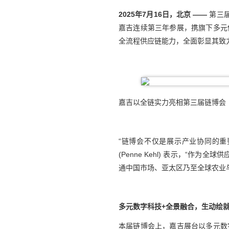
2025年7月16日，北京
——
第三届
嘉吉连续第三年参展，携旗下多元
全流程供应链能力，全面彰显其致
嘉吉以全链实力亮相第三届链博会
“链博会不仅是展示产业协同的
(Penne Kehl) 表示，“
通中国市场、亚太区乃至全球农业
多元数字
科技
+
全景
融合
，
生动
绘
本届链博会上，嘉吉展台以多元数