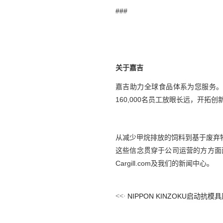
###
关于嘉吉
嘉吉助力全球食品体系为您服务。
160,000名员工放眼长远，开
从减少甲烷排放的饲料到基于废弃
这些信念贯穿于公司运营的方方面
Cargill.com及我们的新闻中心。