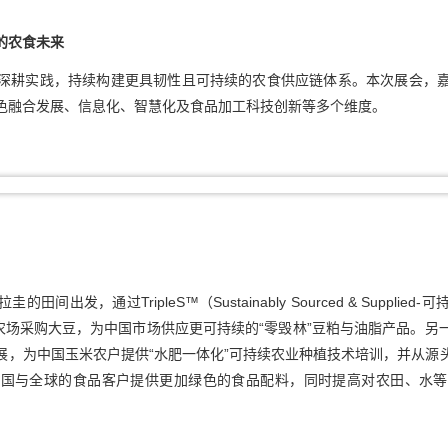
的
农食
未来
深耕实践，持续构建更具韧性且可持续的农食供应链体系。本次展会，
色融合发展、信息化、智慧化及食品加工科技创新等多个维度。
出发，通过TripleS™（Sustainably Sourced & Suppl
的农场采购大豆，为中国市场供应更可持续的“零毁林”豆粕与油脂产品。另
展，为中国玉米农户提供“水肥一体化”可持续农业种植技术培训，并从源
中国与全球的食品客户提供更加绿色的食品配料，同时提高对农田、水等