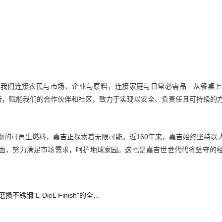
我们连接农民与市场、企业与原料，连接家庭与日常必需品 - 从餐桌
拓创新，赋能我们的合作伙伴和社区，致力于实现以安全、负责任且可持续的
物的可再生燃料，嘉吉正探索着无限可能。近160年来，嘉吉始终坚持以
面，努力满足市场需求，呵护地球家园。这也是嘉吉世世代代将坚守的
NIPPON KINZOKU启动抗模具磨损不锈钢“L-DieL Finish”的全新销售拓展计划，将其定位为“环保产品”