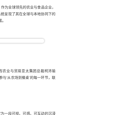
。作为全球领先的农业与食品企业，
系统呈现了其在全球与本地协同下的
诺。
吉农业与贸易亚太集团总裁柯沛瑜
度参与‘从农场到餐桌’的每一环节，联
就为一段可视、可感、可互动的沉浸