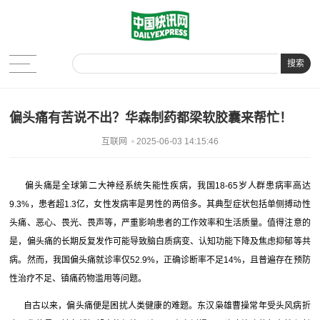
搜索
偏头痛有苦说不出？华森制药都梁软胶囊来帮忙！
互联网
2025-06-03 14:15:46
偏头痛是全球第二大神经系统失能性疾病，我国18-65岁人群患病率高达
9.3%，患者超1.3亿，女性发病率是男性的两倍多。其典型症状包括单侧搏动性
头痛、恶心、畏光、畏声等，严重影响患者的工作效率和生活质量。值得注意的
是，偏头痛的长期反复发作可能导致脑白质病变、认知功能下降及焦虑抑郁等共
病。然而，我国偏头痛就诊率仅52.9%，正确诊断率不足14%，且普遍存在预防
性治疗不足、镇痛药物滥用等问题。
自古以来，偏头痛便是困扰人类健康的难题。东汉枭雄曹操常年受头风病折