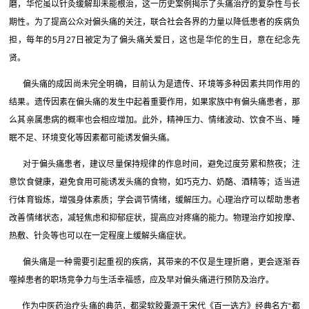
磨，华佗虽以针灸缓解却未能根治，这一历史案例揭示了头痛治疗的复杂性与长
期性。为了提高公众对偏头痛的关注，联合社会各界的力量以降低患者的疾病负
担，每年的5月27日被定为了偏头痛关爱日，这也是华佗的生日，意在纪念先
贤。
偏头痛的成因尚未完全明确，目前认为是遗传、环境等多种因素共同作用的
结果。遗传因素在偏头痛的发生中起着重要作用，如果家族中有偏头痛患者，那
么其亲属患病的概率也会相应增加。此外，精神压力、情绪波动、饮食不当、睡
眠不足、环境变化等因素都可能诱发偏头痛。
对于偏头痛患者，建议尽量保持规律的作息时间，避免过度劳累和熬夜；注
意饮食健康，避免食用可能诱发头痛的食物，如巧克力、奶酪、酒精等；适当进
行体育锻炼，增强身体素质；学会调节情绪，缓解压力。心理治疗可以帮助患者
改善情绪状态，减轻焦虑和抑郁症状，提高应对疼痛的能力。物理治疗如按摩、
热敷、针灸等也可以在一定程度上缓解头痛症状。
偏头痛是一种需要引起重视的疾病，其带来的不仅是生理折磨，更会逐渐吞
噬掉患者的职场竞争力与生活幸福感，应及早对偏头痛进行预防及治疗。
作为中医药治疗头痛的典范，都梁软胶囊源于宋代《百一选方》经典名方“都