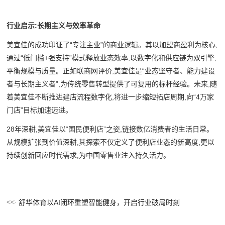
行业启示:长期主义与效率革命
美宜佳的成功印证了“专注主业”的商业逻辑。其以加盟商盈利为核心,
通过“低门槛+强支持”模式释放业态效率;以数字化和供应链为双引擎,
平衡规模与质量。正如联商网评价,美宜佳是“业态坚守者、能力建设
者与长期主义者”,为传统零售转型提供了可复用的标杆经验。未来,随
着美宜佳不断推进建店流程数字化,将进一步缩短拓店周期,向“4万家
门店”目标加速迈进。
28年深耕,美宜佳以“国民便利店”之姿,链接数亿消费者的生活日常。
从规模扩张到价值深耕,其探索不仅定义了便利店业态的新高度,更以
持续创新回应时代需求,为中国零售业注入持久活力。
舒华体育以AI闭环重塑智能健身，开启行业破局时刻