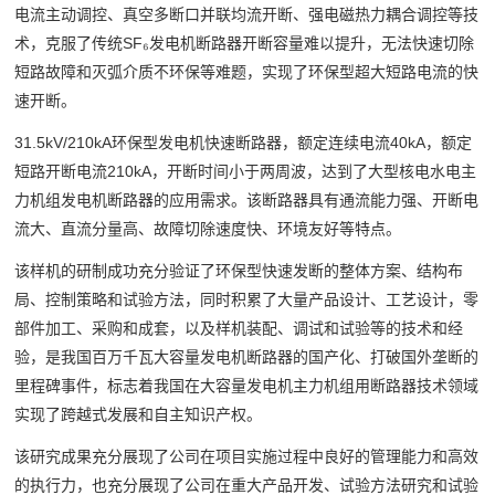
电流主动调控、真空多断口并联均流开断、强电磁热力耦合调控等技
术，克服了传统SF₆发电机断路器开断容量难以提升，无法快速切除
短路故障和灭弧介质不环保等难题，实现了环保型超大短路电流的快
速开断。
31.5kV/210kA环保型发电机快速断路器，额定连续电流40kA，额定
短路开断电流210kA，开断时间小于两周波，达到了大型核电水电主
力机组发电机断路器的应用需求。该断路器具有通流能力强、开断电
流大、直流分量高、故障切除速度快、环境友好等特点。
该样机的研制成功充分验证了环保型快速发断的整体方案、结构布
局、控制策略和试验方法，同时积累了大量产品设计、工艺设计，零
部件加工、采购和成套，以及样机装配、调试和试验等的技术和经
验，是我国百万千瓦大容量发电机断路器的国产化、打破国外垄断的
里程碑事件，标志着我国在大容量发电机主力机组用断路器技术领域
实现了跨越式发展和自主知识产权。
该研究成果充分展现了公司在项目实施过程中良好的管理能力和高效
的执行力，也充分展现了公司在重大产品开发、试验方法研究和试验