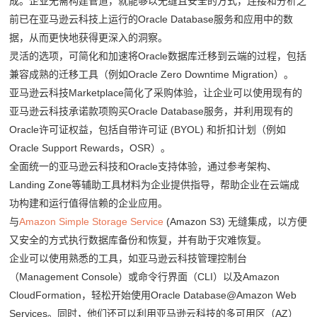
成。企业无需构建管道，就能够以无缝且安全的方式，连接和分析之
前已在亚马逊云科技上运行的Oracle Database服务和应用中的数
据，从而更快地获得更深入的洞察。
灵活的选项，可简化和加速将Oracle数据库迁移到云端的过程，包括
兼容成熟的迁移工具（例如Oracle Zero Downtime Migration）。
亚马逊云科技Marketplace简化了采购体验，让企业可以使用现有的
亚马逊云科技承诺款项购买Oracle Database服务，并利用现有的
Oracle许可证权益，包括自带许可证 (BYOL) 和折扣计划（例如
Oracle Support Rewards，OSR）。
全面统一的亚马逊云科技和Oracle支持体验，通过参考架构、
Landing Zone等辅助工具材料为企业提供指导，帮助企业在云端成
功构建和运行值得信赖的企业应用。
与
Amazon Simple Storage Service
(Amazon S3) 无缝集成，以方便
又安全的方式执行数据库备份和恢复，并有助于灾难恢复。
企业可以使用熟悉的工具，如亚马逊云科技管理控制台
（Management Console）或命令行界面（CLI）以及Amazon
CloudFormation，轻松开始使用Oracle Database@Amazon Web
Services。同时，他们还可以利用亚马逊云科技的多可用区（AZ）